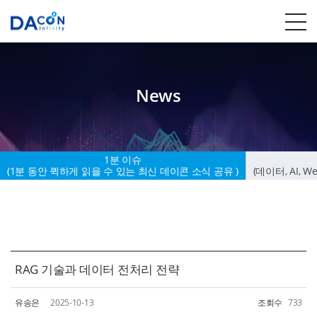
News
1분 이슈
(1분 동안 퀵하게 읽을 수 있는 최신 데이콘 소식 공유 )
(데이터, AI, 
1분
이슈
RAG 기술과 데이터 전처리 전략
1분
동안
퀵하게
유송은
2025-10-13
조회수
733
읽을